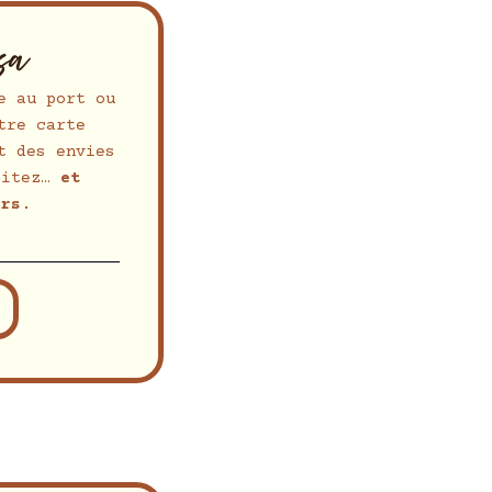
sa
e au port ou
tre carte
t des envies
fitez…
et
urs
.