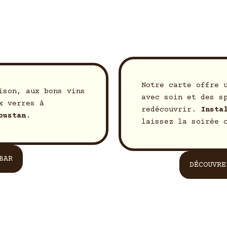
Notre carte offre 
ison, aux bons vins
avec soin et des s
x verres à
redécouvrir.
Insta
oustan
.
laissez la soirée 
BAR
DÉCOUVRE