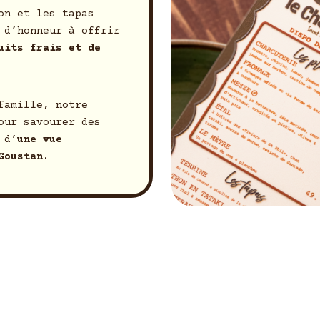
on et les tapas
 d’honneur à offrir
uits frais et de
famille, notre
our savourer des
 d’
une vue
Goustan.