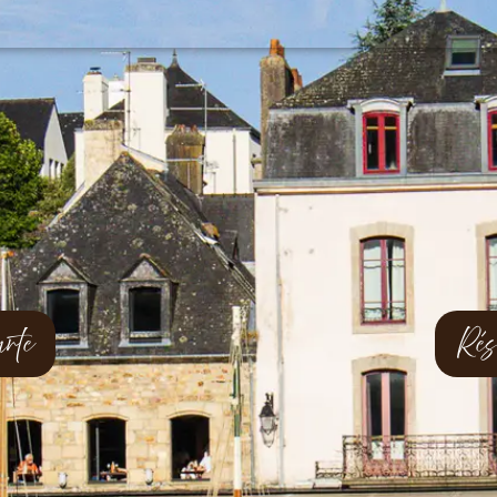
rte
Rés