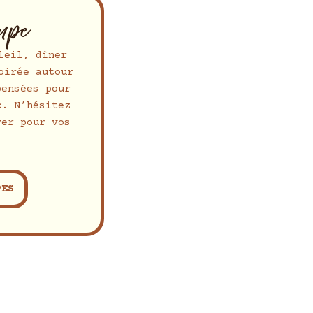
oupe
leil, dîner
oirée autour
pensées pour
t
. N’hésitez
ver pour vos
PES