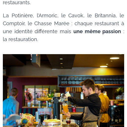
restaurants.
La Potinière, l’Armoric, le Cavok, le Britannia, le
Comptoir, le Chasse Marée : chaque restaurant à
une identité différente mais
une même passion
:
la restauration.