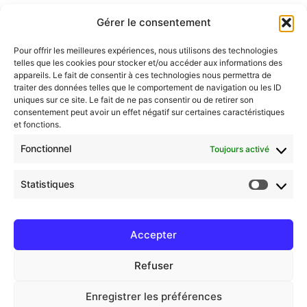
pour permettre de me recontacter dans le cadre de la relation
Gérer le consentement
commerciale qui découle de cette demande de devis.
Pour offrir les meilleures expériences, nous utilisons des technologies
telles que les cookies pour stocker et/ou accéder aux informations des
appareils. Le fait de consentir à ces technologies nous permettra de
J’accepte que les informations saisies dans ce formulaire
traiter des données telles que le comportement de navigation ou les ID
uniques sur ce site. Le fait de ne pas consentir ou de retirer son
soient utilisées pour m’envoyer la newsletter
consentement peut avoir un effet négatif sur certaines caractéristiques
et fonctions.
Fonctionnel
Toujours activé
ENVOYER MA DEMANDE DE DEVIS
Statistiques
Accepter
Refuser
© 2026 Bistrot Soleil
Mentions Légales
Enregistrer les préférences