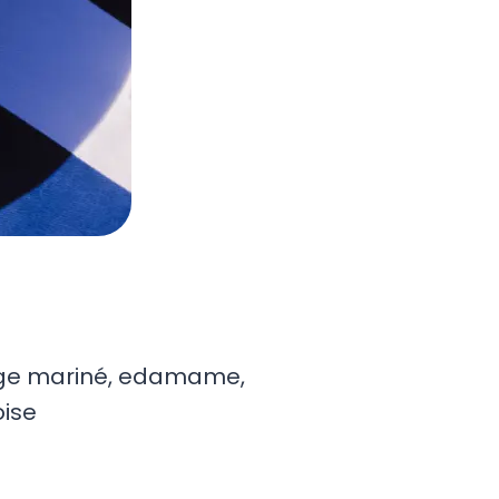
uge mariné, edamame,
oise